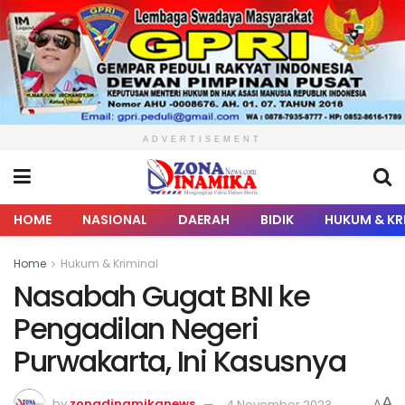
ADVERTISEMENT
HOME
NASIONAL
DAERAH
BIDIK
HUKUM & KR
Home
Hukum & Kriminal
Nasabah Gugat BNI ke
Pengadilan Negeri
Purwakarta, Ini Kasusnya
A
by
zonadinamikanews
4 November 2023
A