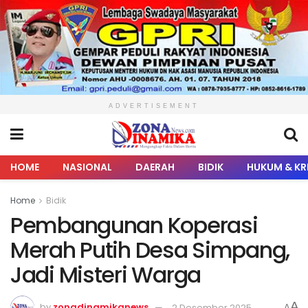
ADVERTISEMENT
HOME
NASIONAL
DAERAH
BIDIK
HUKUM & KR
Home
Bidik
Pembangunan Koperasi
Merah Putih Desa Simpang,
Jadi Misteri Warga
A
by
zonadinamikanews
2 Desember 2025
A