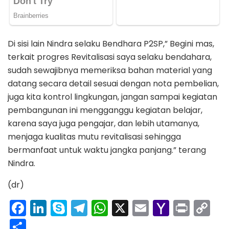
Di sisi lain Nindra selaku Bendhara P2SP,” Begini mas,
terkait progres Revitalisasi saya selaku bendahara,
sudah sewajibnya memeriksa bahan material yang
datang secara detail sesuai dengan nota pembelian,
juga kita kontrol lingkungan, jangan sampai kegiatan
pembangunan ini mengganggu kegiatan belajar,
karena saya juga pengajar, dan lebih utamanya,
menjaga kualitas mutu revitalisasi sehingga
bermanfaat untuk waktu jangka panjang.” terang
Nindra.
(dr)
F
Li
S
T
W
X
E
Y
Pr
C
a
n
k
el
h
m
a
in
o
S