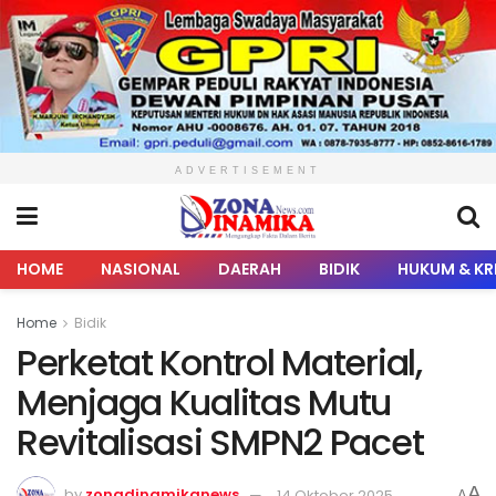
ADVERTISEMENT
HOME
NASIONAL
DAERAH
BIDIK
HUKUM & KR
Home
Bidik
Perketat Kontrol Material,
Menjaga Kualitas Mutu
Revitalisasi SMPN2 Pacet
A
by
zonadinamikanews
14 Oktober 2025
A