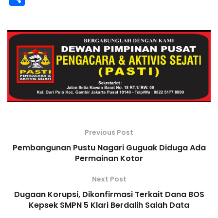
c
k
y
e
a
ai
h
t
p
h
e
e
p
gr
ts
l
o
y
ar
b
dI
e
a
A
o
Li
e
o
n
m
p
M
n
o
p
ai
k
k
l
Previous Post
Pembangunan Pustu Nagari Guguak Diduga Ada
Permainan Kotor
Next Post
Dugaan Korupsi, Dikonfirmasi Terkait Dana BOS
Kepsek SMPN 5 Klari Berdalih Salah Data