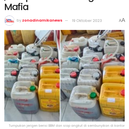
Mafia
A
by
zonadinamikanews
19 Oktober 2023
A
Tumpukan jerigen berisi BBM dan siap angkut di sembunyikan di kantor