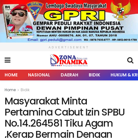
ADVERTISEMENT
HOME
NASIONAL
DAERAH
BIDIK
HUKUM & KR
Home
Bidik
Masyarakat Minta
Pertamina Cabut Izin SPBU
No.14.264581 Tiku Agam
,Kerap Bermain Dengan