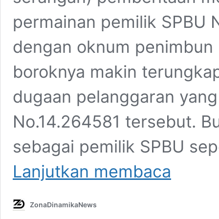
permainan pemilik SPBU 
dengan oknum penimbun B
boroknya makin terungka
dugaan pelanggaran yang
No.14.264581 tersebut. B
sebagai pemilik SPBU sep
Terbongkar,
Lanjutkan membaca
Diduga
Pesan
Pemilik
ZonaDinamikaNews
SPBU
No.14.264581