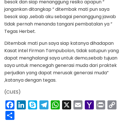
besok dan siap menanggung resiko apapun ”
jangankan ditangkap ” ditembak mati pun saya
besok siap ,sebab aku sebagai penanggung jawab
tidak pernah menanda tangani pembatalan ya ”
Tegas Herbet.
Ditembak mati pun saya siap katanya dihadapan
Kasat intel Firman Tampubolon, tidak satupun yang
dapat menghalangi saya untuk demo,sebab tujuan
saya untuk mencegah generasi muda dari praktek
perjudian yang dapat merusak generasi muda”
,katanya dengan tegas.
(CIJES)
F
Li
S
T
W
X
E
Y
Pr
C
a
n
k
el
h
m
a
in
o
S
c
k
y
e
a
ai
h
t
p
h