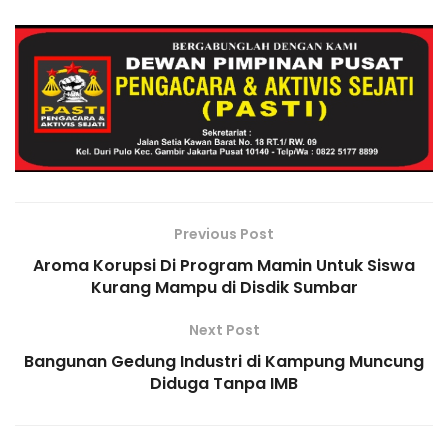
e
e
p
gr
ts
l
o
y
ar
b
dI
e
a
A
o
Li
e
o
n
m
p
M
n
o
p
ai
k
k
l
Previous Post
Aroma Korupsi Di Program Mamin Untuk Siswa
Kurang Mampu di Disdik Sumbar
Next Post
Bangunan Gedung Industri di Kampung Muncung
Diduga Tanpa IMB