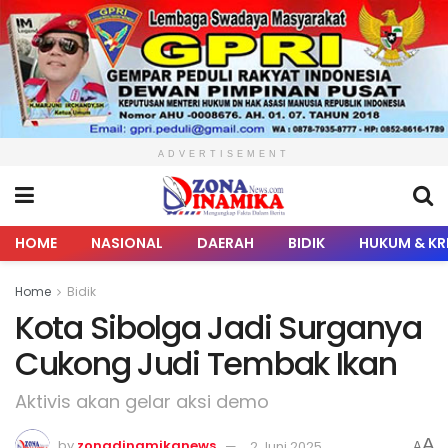
ADVERTISEMENT
HOME
NASIONAL
DAERAH
BIDIK
HUKUM & KR
Home
Bidik
Kota Sibolga Jadi Surganya
Cukong Judi Tembak Ikan
Aktivis akan gelar aksi demo
A
by
zonadinamikanews
2 Juni 2025
A