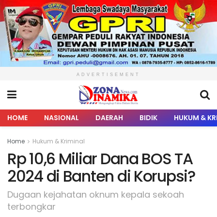
ADVERTISEMENT
HOME
NASIONAL
DAERAH
BIDIK
HUKUM & KR
Home
Hukum & Kriminal
Rp 10,6 Miliar Dana BOS TA
2024 di Banten di Korupsi?
Dugaan kejahatan oknum kepala sekoah
terbongkar