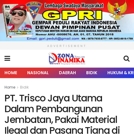
ADVERTISEMENT
HOME
NASIONAL
DAERAH
BIDIK
HUKUM & KR
Home
Bidik
PT. Trisco Jaya Utama
Dalam Pembangunan
Jembatan, Pakai Material
Ilegal dan Pasang Tiang di