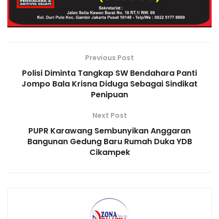
k
l
Previous Post
Polisi Diminta Tangkap SW Bendahara Panti
Jompo Bala Krisna Diduga Sebagai Sindikat
Penipuan
Next Post
PUPR Karawang Sembunyikan Anggaran
Bangunan Gedung Baru Rumah Duka YDB
Cikampek