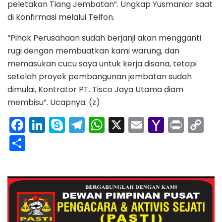
peletakan Tiang Jembatan”. Ungkap Yusmaniar saat
di konfirmasi melalui Telfon.
“Pihak Perusahaan sudah berjanji akan mengganti
rugi dengan membuatkan kami warung, dan
memasukan cucu saya untuk kerja disana, tetapi
setelah proyek pembangunan jembatan sudah
dimulai, Kontrator PT. Tisco Jaya Utama diam
membisu”. Ucapnya. (z)
F
Li
S
T
W
X
E
Y
Pr
C
a
n
k
el
h
m
a
in
o
S
c
k
y
e
a
ai
h
t
p
h
e
e
p
gr
ts
l
o
y
ar
b
dI
e
a
A
o
Li
e
o
n
m
p
M
n
o
p
ai
k