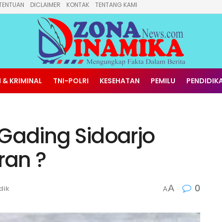
TENTUAN
DICLAIMER
KONTAK
TENTANG KAMI
 & KRIMINAL
TNI-POLRI
KESEHATAN
PEMILU
PENDIDIK
 Gading Sidoarjo
ran ?
0
A
dik
A