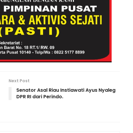
Li
n
k
Next Post
Senator Asal Riau Instiawati Ayus Nyaleg
DPR RI dari Perindo.