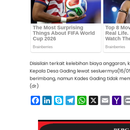
Disisilain terkait kelebihan biaya anggaran, 
Kepala Desa Gading lewat sesluermya(16/0
berimbang, namun Kades Gading tidak membe
(dr)
F
Li
S
T
W
X
E
Y
a
n
k
el
h
m
a
c
k
y
e
a
ai
h
e
e
p
gr
ts
l
o