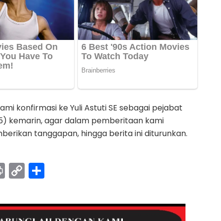
kami konfirmasi ke Yuli Astuti SE sebagai pejabat
5) kemarin, agar dalam pemberitaan kami
rikan tanggapan, hingga berita ini diturunkan.
Pr
C
S
in
o
h
t
p
ar
y
e