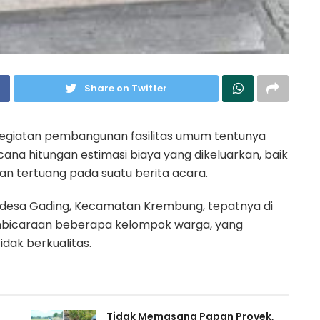
Share on Twitter
kegiatan pembangunan fasilitas umum tentunya
na hitungan estimasi biaya yang dikeluarkan, baik
dan tertuang pada suatu berita acara.
h desa Gading, Kecamatan Krembung, tepatnya di
embicaraan beberapa kelompok warga, yang
dak berkualitas.
Tidak Memasang Papan Proyek,