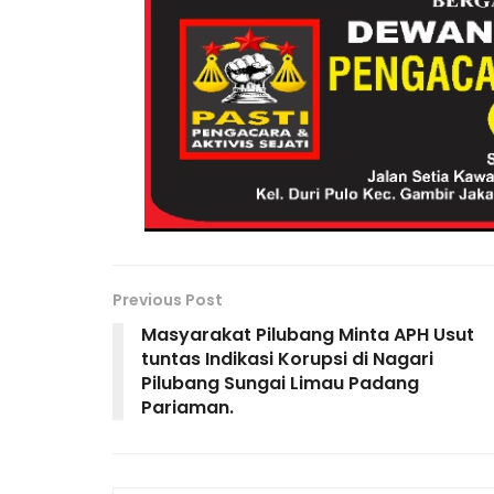
b
dI
e
a
A
o
o
n
m
p
M
o
p
ai
k
l
Previous Post
Masyarakat Pilubang Minta APH Usut
tuntas Indikasi Korupsi di Nagari
Pilubang Sungai Limau Padang
Pariaman.