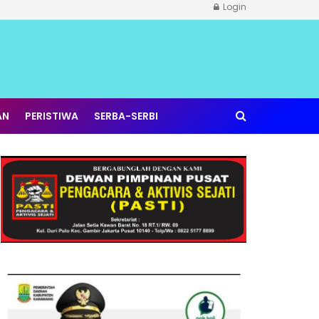
Login
AN
PERISTIWA
SERBA-SERBI