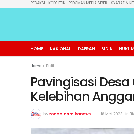
REDAKSI
KODE ETIK
PEDOMAN MEDIA SIBER
SYARAT & KE
HOME
NASIONAL
DAERAH
BIDIK
HUKUM
Home
Bidik
Pavingisasi Desa
Kelebihan Angga
by
zonadinamikanews
18 Mei 2023
in
Bi