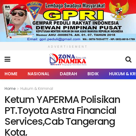
ADVERTISEMENT
HOME
NASIONAL
DAERAH
BIDIK
HUKUM & KR
Home
Hukum & Kriminal
Ketum YAPERMA Polisikan
PT.Toyota Astra Financial
Services,Cab Tangerang
Kota,