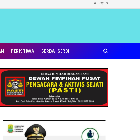
Login
AN
PERISTIWA
SERBA-SERBI