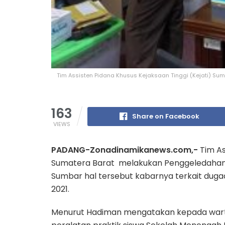
Tim Assisten Pidana Khusus Kejaksaan Tinggi (Kejati) Su
163
Share on Facebook
VIEWS
PADANG-Zonadinamikanews.com,-
Tim As
Sumatera Barat melakukan Penggeledahan di
Sumbar hal tersebut kabarnya terkait duga
2021.
Menurut Hadiman mengatakan kepada wart