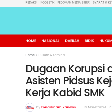
REDAKSI
KODE ETIK
PEDOMAN MEDIA SIBER
SYARAT & KE
HOME
NASIONAL
DAERAH
BIDIK
HUKUM
Home
Hukum & Kriminal
Dugaan Korupsi d
Asisten Pidsus Ke
Kerja Kabid SMK
by
zonadinamikanews
19 Maret 2024
in