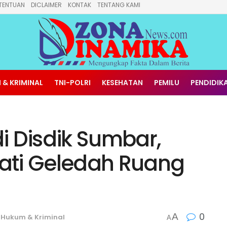
TENTUAN
DICLAIMER
KONTAK
TENTANG KAMI
 & KRIMINAL
TNI-POLRI
KESEHATAN
PEMILU
PENDIDIK
i Disdik Sumbar,
jati Geledah Ruang
0
A
Hukum & Kriminal
A