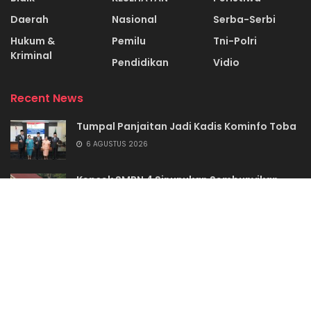
Daerah
Nasional
Serba-Serbi
Hukum &
Pemilu
Tni-Polri
Kriminal
Pendidikan
Vidio
Recent News
Tumpal Panjaitan Jadi Kadis Kominfo Toba
6 AGUSTUS 2026
Kepsek SMPN 4 Sinunukan Sembunyikan
Anggaran Revitalisasi Sekolah?
6 AGUSTUS 2026
REDAKSI
KODE ETIK
PEDOMAN MEDIA SIBER
SYARAT & KETENTUAN
DICLAIMER
KONTAK