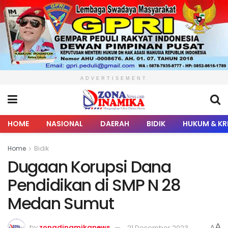
ADVERTISEMENT
HOME
NASIONAL
DAERAH
BIDIK
HUKUM & KR
Home
Bidik
Dugaan Korupsi Dana
Pendidikan di SMP N 28
Medan Sumut
A
by
zonadinamikanews
21 Desember 2023
A