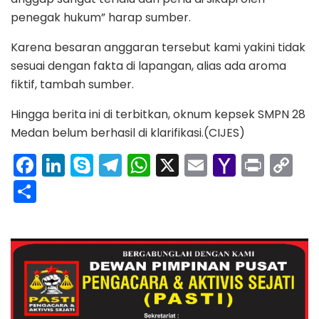
penegak hukum” harap sumber.
Karena besaran anggaran tersebut kami yakini tidak
sesuai dengan fakta di lapangan, alias ada aroma
fiktif, tambah sumber.
Hingga berita ini di terbitkan, oknum kepsek SMPN 28
Medan belum berhasil di klarifikasi.(CIJES)
F
Li
S
T
W
X
E
Y
Pr
C
a
n
k
el
h
m
a
in
o
S
c
k
y
e
a
ai
h
t
p
h
e
e
p
gr
ts
l
o
y
ar
b
dI
e
a
A
o
Li
e
o
n
m
p
M
n
o
p
ai
k