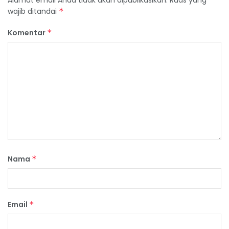
Alamat email Anda tidak akan dipublikasikan.
Ruas yang
wajib ditandai
*
Komentar
*
Nama
*
Email
*