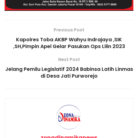
k
l
Previous Post
Kapolres Toba AKBP Wahyu Indrajaya ,SIK
,SH,Pimpin Apel Gelar Pasukan Ops Lilin 2023
Next Post
Jelang Pemilu Legislatif 2024 Babinsa Latih Linmas
di Desa Jati Purworejo
zonadinamikanews