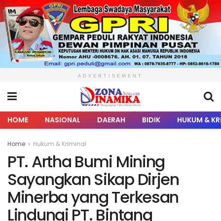
ADVERTISEMENT
HOME
NASIONAL
DAERAH
BIDIK
HUKUM & KR
Home
Hukum & Kriminal
PT. Artha Bumi Mining
Sayangkan Sikap Dirjen
Minerba yang Terkesan
Lindungi PT. Bintang