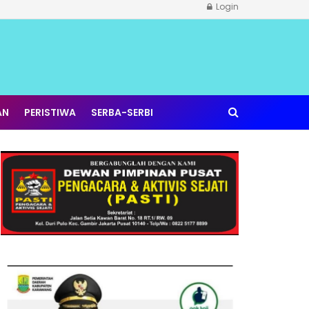
Login
AN
PERISTIWA
SERBA-SERBI