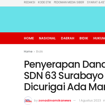
REDAKSI
KODE ETIK
PEDOMAN MEDIA SIBER
SYARAT & KE
HOME
NASIONAL
DAERAH
BIDIK
HUKUM
Home
Bidik
Penyerapan Dana
SDN 63 Surabay
Dicurigai Ada Ma
by
zonadinamikanews
1 Agustus 2023
i