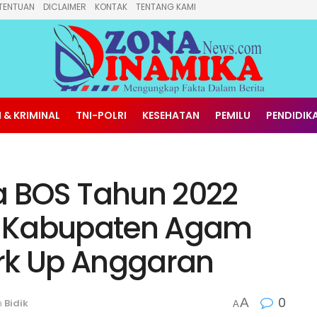
TENTUAN
DICLAIMER
KONTAK
TENTANG KAMI
 & KRIMINAL
TNI-POLRI
KESEHATAN
PEMILU
PENDIDIK
 BOS Tahun 2022
o Kabupaten Agam
rk Up Anggaran
0
A
n
Bidik
A