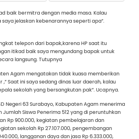
ikad baik bermitra dengan media masa. Kalau
 saya jelaskan kebenarannya seperti apa”.
kat telepon dari bapak,karena HP saat itu
engan itikad baik saya mengundang bapak untuk
secara langsung. Tutupnya
paten Agam mengatakan tidak kuasa memberikan
,” Saat ini saya sedang dinas luar daerah, kalau
kepala sekolah yang bersangkutan pak”. Ucapnya.
, SD Negeri 63 Surabayo, Kabupaten Agam menerima
n Jumlah Siswa Penerima 512 yang di peruntuhkan
n Rp 900.000, kegiatan pembelajaran dan
 kegiatan sekolah Rp 27.107.000, pengembangan
040.000, langganan daya dan jasa Rp 6.333.000,