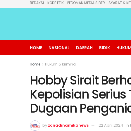
REDAKSI
KODE ETIK
PEDOMAN MEDIA SIBER
SYARAT & KE
HOME
NASIONAL
DAERAH
BIDIK
HUKUM
Home
Hukum & Kriminal
Hobby Sirait Berh
Kepolisian Serius
Dugaan Pengani
by
zonadinamikanews
22 April 2024
in