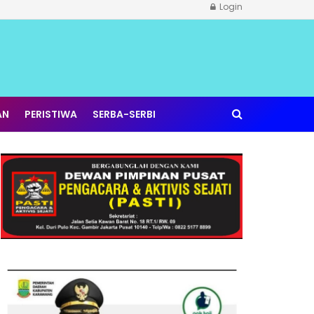
Login
AN
PERISTIWA
SERBA-SERBI