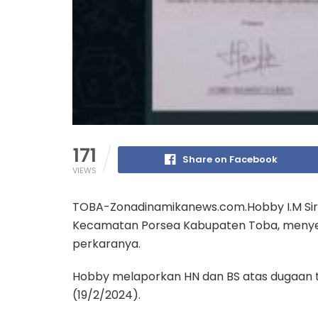
171
Share on Facebook
VIEWS
TOBA-Zonadinamikanews.com.Hobby I.M Sira
Kecamatan Porsea Kabupaten Toba, menyes
perkaranya.
Hobby melaporkan HN dan BS atas dugaan ti
(19/2/2024).