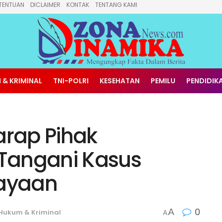
TENTUAN
DICLAIMER
KONTAK
TENTANG KAMI
 & KRIMINAL
TNI-POLRI
KESEHATAN
PEMILU
PENDIDIK
arap Pihak
 Tangani Kasus
ayaan
0
A
Hukum & Kriminal
A