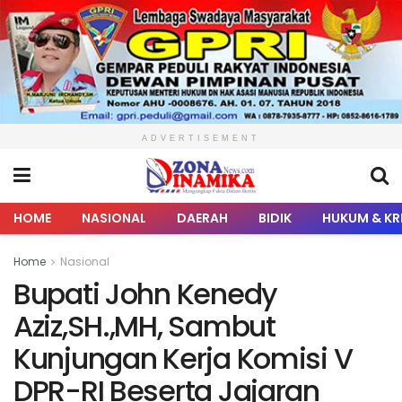
ADVERTISEMENT
HOME
NASIONAL
DAERAH
BIDIK
HUKUM & KR
Home
Nasional
Bupati John Kenedy
Aziz,SH.,MH, Sambut
Kunjungan Kerja Komisi V
DPR-RI Beserta Jajaran