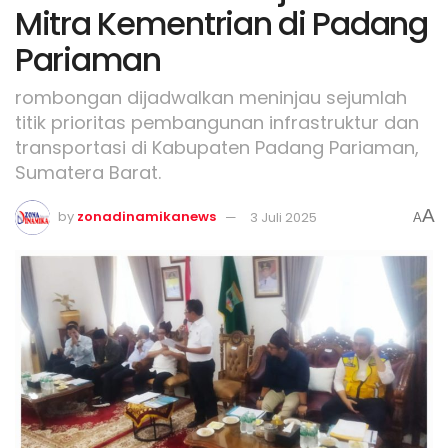
Mitra Kementrian di Padang
Pariaman
rombongan dijadwalkan meninjau sejumlah
titik prioritas pembangunan infrastruktur dan
transportasi di Kabupaten Padang Pariaman,
Sumatera Barat.
A
by
zonadinamikanews
3 Juli 2025
A