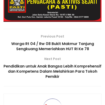
o
n
m
p
M
n
o
p
ai
k
k
l
Previous Post
Warga Rt 04 / Rw 08 Bukit Makmur Tanjung
Sengkuang Memeriahkan HUT RI Ke 78
Next Post
Pendidikan untuk Anak Bangsa Lebih Komprehensif
dan Kompetens Dalam Melahirkan Para Tokoh
Pemikir