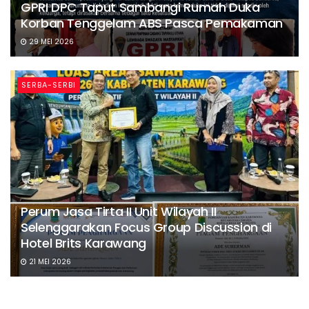
GPRI DPC Taput Sambangi Rumah Duka
Korban Tenggelam ABS Pasca Pemakaman
29 MEI 2026
SERBA-SERBI
Perum Jasa Tirta II Unit Wilayah II
Selenggarakan Focus Group Discussion di
Hotel Brits Karawang
21 MEI 2026