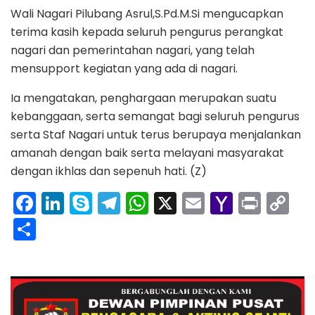
Wali Nagari Pilubang Asrul,S.Pd.M.Si mengucapkan
terima kasih kepada seluruh pengurus perangkat
nagari dan pemerintahan nagari, yang telah
mensupport kegiatan yang ada di nagari.
Ia mengatakan, penghargaan merupakan suatu
kebanggaan, serta semangat bagi seluruh pengurus
serta Staf Nagari untuk terus berupaya menjalankan
amanah dengan baik serta melayani masyarakat
dengan ikhlas dan sepenuh hati. (Z)
F
Li
S
T
W
X
E
Y
Pr
C
a
n
k
el
h
m
a
in
o
S
c
k
y
e
a
ai
h
t
p
h
e
e
p
gr
ts
l
o
y
ar
b
dI
e
a
A
o
Li
e