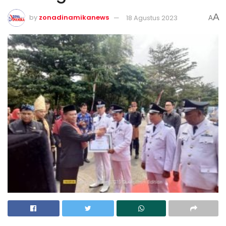
A
by
zonadinamikanews
18 Agustus 2023
A