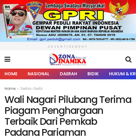
ADVERTISEMENT
HOME
NASIONAL
DAERAH
BIDIK
HUKUM & KR
Home
Serba-Serbi
Wali Nagari Pilubang Terima
Piagam Penghargaan
Terbaik Dari Pemkab
Padang Pariaman