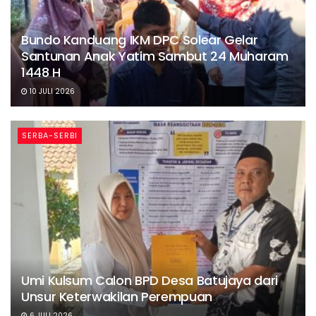
Bundo Kanduang IKM DPC Solear Gelar
Santunan Anak Yatim Sambut 24 Muharam
1448 H
10 JULI 2026
SERBA-SERBI
Umi Kulsum Calon BPD Desa Batujaya dari
Unsur Keterwakilan Perempuan
6 JULI 2026