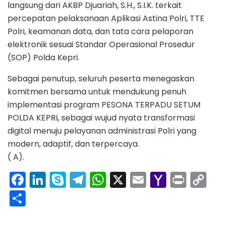
langsung dari AKBP Djuariah, S.H., S.I.K. terkait
percepatan pelaksanaan Aplikasi Astina Polri, TTE
Polri, keamanan data, dan tata cara pelaporan
elektronik sesuai Standar Operasional Prosedur
(SOP) Polda Kepri.
Sebagai penutup, seluruh peserta menegaskan
komitmen bersama untuk mendukung penuh
implementasi program PESONA TERPADU SETUM
POLDA KEPRI, sebagai wujud nyata transformasi
digital menuju pelayanan administrasi Polri yang
modern, adaptif, dan terpercaya.
( A).
F
Li
S
T
W
X
E
Y
Pr
C
a
n
k
el
h
m
a
in
o
S
c
k
y
e
a
ai
h
t
p
h