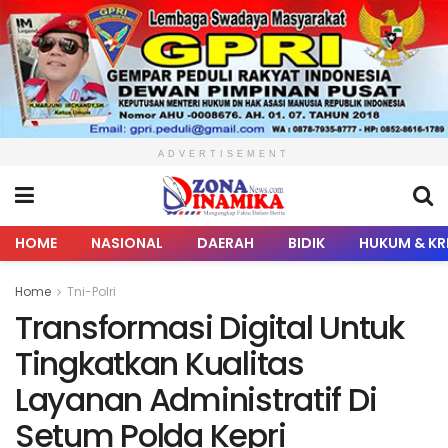
ADVERTISEMENT
HOME
NASIONAL
DAERAH
BIDIK
HUKUM & KR
Home
Tni-Polri
Transformasi Digital Untuk
Tingkatkan Kualitas
Layanan Administratif Di
Setum Polda Kepri