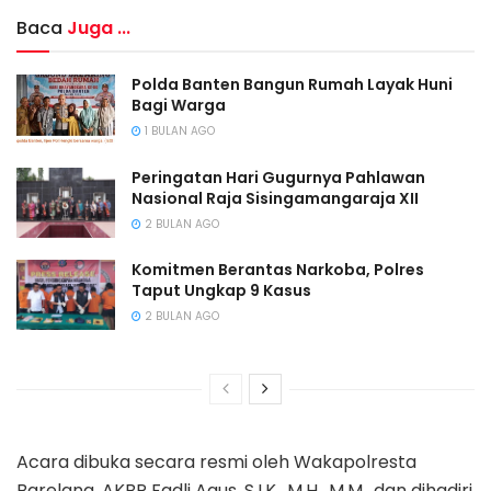
Baca
Juga ...
Polda Banten Bangun Rumah Layak Huni
Bagi Warga
1 BULAN AGO
Peringatan Hari Gugurnya Pahlawan
Nasional Raja Sisingamangaraja XII
2 BULAN AGO
Komitmen Berantas Narkoba, Polres
Taput Ungkap 9 Kasus
2 BULAN AGO
Acara dibuka secara resmi oleh Wakapolresta
Barelang, AKBP Fadli Agus, S.I.K., M.H., M.M., dan dihadiri