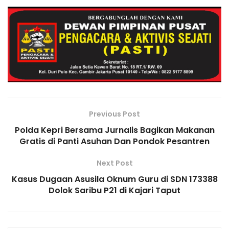
e
e
p
gr
ts
l
o
y
ar
b
dI
e
a
A
o
Li
e
o
n
m
p
M
n
o
p
ai
k
k
l
Previous Post
Polda Kepri Bersama Jurnalis Bagikan Makanan
Gratis di Panti Asuhan Dan Pondok Pesantren
Next Post
Kasus Dugaan Asusila Oknum Guru di SDN 173388
Dolok Saribu P21 di Kajari Taput