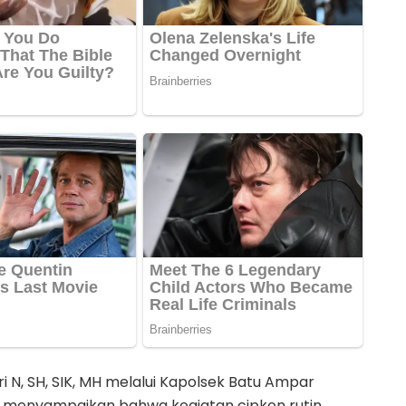
 N, SH, SIK, MH melalui Kapolsek Batu Ampar
.M menyampaikan bahwa kegiatan cipkon rutin