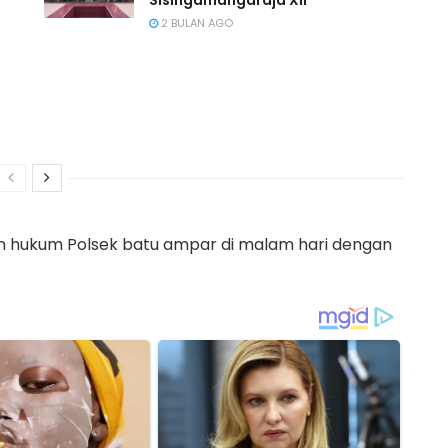
Sisingamangaraja XII
2 BULAN AGO
h hukum Polsek batu ampar di malam hari dengan