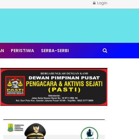
Login
AN
PERISTIWA
SERBA-SERBI