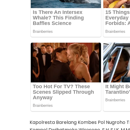
Kapolresta Barelang Kombes Pol Nugroho Tri
Kompol Dwihatmoko Wiroseno, S.H.,S.I.K.,M