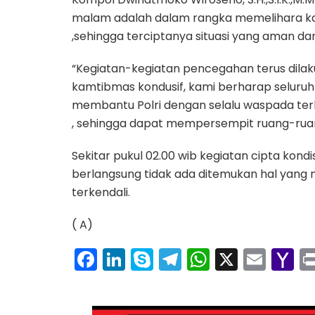
malam adalah dalam rangka memelihara ka
,sehingga terciptanya situasi yang aman dan
“Kegiatan-kegiatan pencegahan terus dilak
kamtibmas kondusif, kami berharap seluruh
membantu Polri dengan selalu waspada terh
, sehingga dapat mempersempit ruang-ruan
Sekitar pukul 02.00 wib kegiatan cipta kond
berlangsung tidak ada ditemukan hal yang
terkendali.
( A)
F
Li
S
T
W
X
E
Y
a
n
k
el
h
m
a
c
k
y
e
a
ai
h