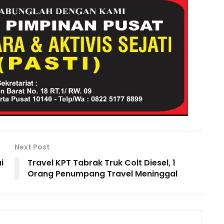
y
e
Li
n
k
Next Post
i
Travel KPT Tabrak Truk Colt Diesel, 1
Orang Penumpang Travel Meninggal