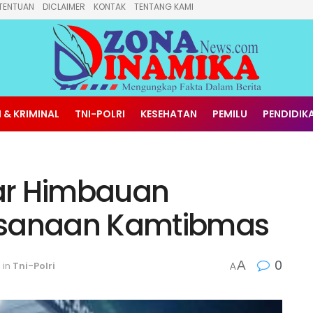
TENTUAN
DICLAIMER
KONTAK
TENTANG KAMI
 & KRIMINAL
TNI-POLRI
KESEHATAN
PEMILU
PENDIDIK
ar Himbauan
ksanaan Kamtibmas
0
A
in
Tni-Polri
A