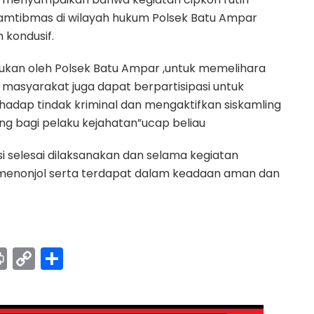
mtibmas di wilayah hukum Polsek Batu Ampar
 kondusif.
ukan oleh Polsek Batu Ampar ,untuk memelihara
 masyarakat juga dapat berpartisipasi untuk
adap tindak kriminal dan mengaktifkan siskamling
g bagi pelaku kejahatan”ucap beliau
isi selesai dilaksanakan dan selama kegiatan
 menonjol serta terdapat dalam keadaan aman dan
Pr
C
S
in
o
h
t
p
ar