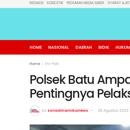
REDAKSI
KODE ETIK
PEDOMAN MEDIA SIBER
SYARAT & KE
HOME
NASIONAL
DAERAH
BIDIK
HUKUM
Home
Tni-Polri
Polsek Batu Amp
Pentingnya Pela
by
zonadinamikanews
26 Agustus 2023