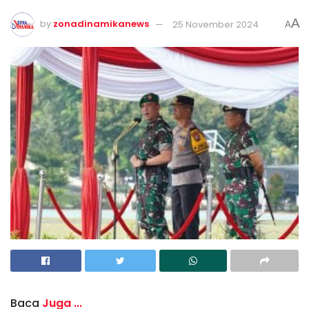
A
by
zonadinamikanews
25 November 2024
A
Baca
Juga ...