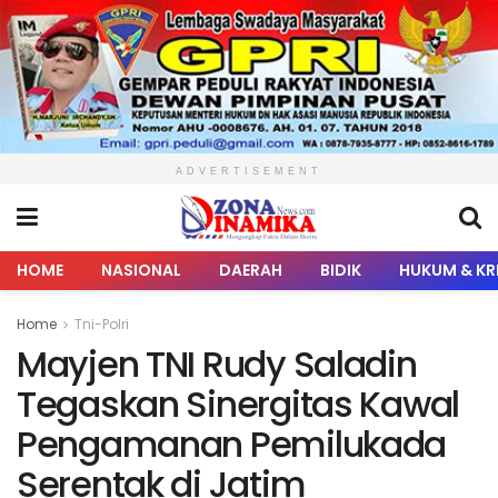
ADVERTISEMENT
HOME
NASIONAL
DAERAH
BIDIK
HUKUM & KR
Home
Tni-Polri
Mayjen TNI Rudy Saladin
Tegaskan Sinergitas Kawal
Pengamanan Pemilukada
Serentak di Jatim