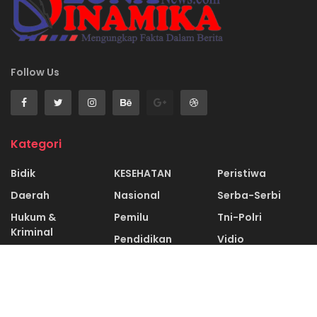
Follow Us
Kategori
Bidik
KESEHATAN
Peristiwa
Daerah
Nasional
Serba-Serbi
Hukum &
Pemilu
Tni-Polri
Kriminal
Pendidikan
Vidio
Recent News
DPRD Langkat Janjikan 1 Km Aspal, EMP