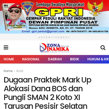
ADVERTISEMENT
HOME
NASIONAL
DAERAH
BIDIK
HUKUM & KR
Home
Bidik
Dugaan Praktek Mark Up
Alokasi Dana BOS dan
Pungli SMAN 2 Koto XI
Tarusan Pesisir Selatan