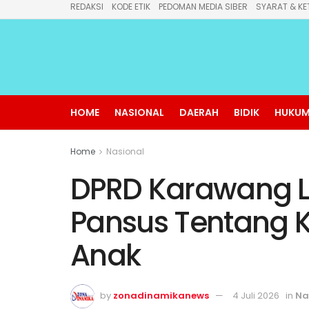
REDAKSI
KODE ETIK
PEDOMAN MEDIA SIBER
SYARAT & KE
HOME
NASIONAL
DAERAH
BIDIK
HUKUM
Home
Nasional
DPRD Karawang L
Pansus Tentang 
Anak
by
zonadinamikanews
4 Juli 2026
in
Na