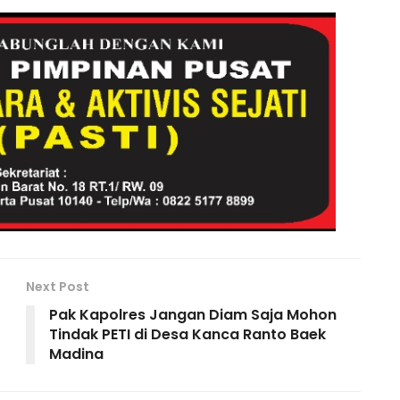
t
p
ar
y
e
Li
n
k
Next Post
Pak Kapolres Jangan Diam Saja Mohon
Tindak PETI di Desa Kanca Ranto Baek
Madina