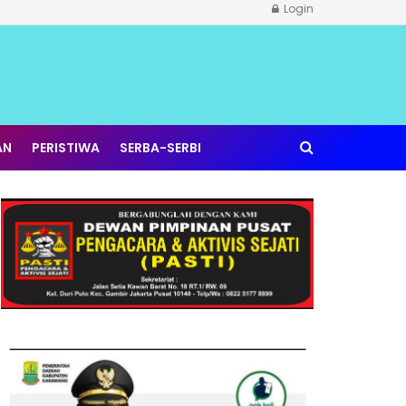
Login
AN
PERISTIWA
SERBA-SERBI