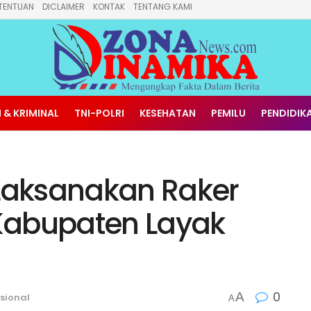
TENTUAN
DICLAIMER
KONTAK
TENTANG KAMI
 & KRIMINAL
TNI-POLRI
KESEHATAN
PEMILU
PENDIDIK
aksanakan Raker
Kabupaten Layak
0
A
sional
A