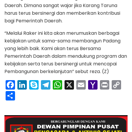
Daerah. Dimana sangat wajar jika Karang Taruna
harus terus bersinergi dan memberikan kontribusi
bagi Pemerintah Daerah.
“Melalui Raker ini kita akan merumuskan berbagai
kebijakan untuk sama-sama membangun Padang
yang lebih baik. Kami akan terus Bersama
Pemerintah Daerah dalam mendukung program dan
kebijakan serta terus bersinergi untuk mencapai
Pembangunan berkelanjutan” sebut reza. (Z)
F
Li
S
T
W
X
E
Y
Pr
C
a
n
k
el
h
m
a
in
o
S
c
k
y
e
a
ai
h
t
p
h
e
e
p
gr
ts
l
o
y
ar
b
dI
e
a
A
o
Li
e
o
n
m
p
M
n