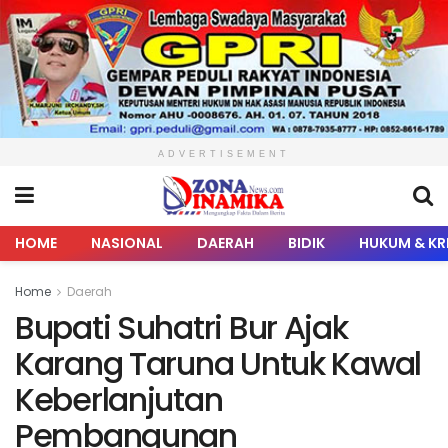
ADVERTISEMENT
HOME
NASIONAL
DAERAH
BIDIK
HUKUM & KR
Home
Daerah
Bupati Suhatri Bur Ajak
Karang Taruna Untuk Kawal
Keberlanjutan
Pembangunan