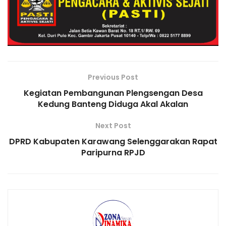
o
p
ai
k
k
l
Previous Post
Kegiatan Pembangunan Plengsengan Desa
Kedung Banteng Diduga Akal Akalan
Next Post
DPRD Kabupaten Karawang Selenggarakan Rapat
Paripurna RPJD