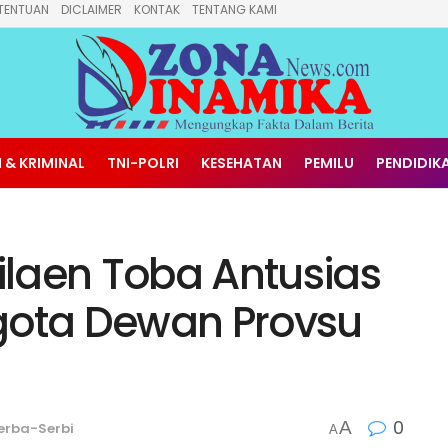
TENTUAN
DICLAIMER
KONTAK
TENTANG KAMI
 & KRIMINAL
TNI-POLRI
KESEHATAN
PEMILU
PENDIDIK
laen Toba Antusias
gota Dewan Provsu
0
A
erba-Serbi
A