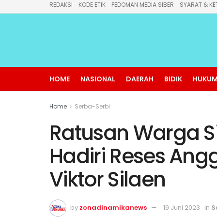
REDAKSI
KODE ETIK
PEDOMAN MEDIA SIBER
SYARAT & KE
HOME
NASIONAL
DAERAH
BIDIK
HUKUM
Home
Serba-Serbi
Ratusan Warga Si
Hadiri Reses Ang
Viktor Silaen
by
zonadinamikanews
19 Juni 2023
in
S