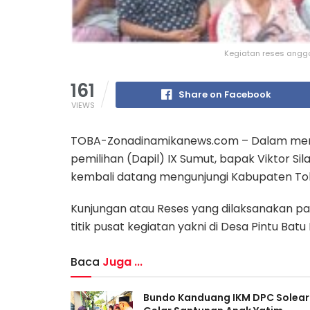
Kegiatan reses anggot
161
Share on Facebook
VIEWS
TOBA-Zonadinamikanews.com – Dalam mena
pemilihan (Dapil) IX Sumut, bapak Viktor S
kembali datang mengunjungi Kabupaten To
Kunjungan atau Reses yang dilaksanakan p
titik pusat kegiatan yakni di Desa Pintu Bat
Baca
Juga ...
Bundo Kanduang IKM DPC Solear