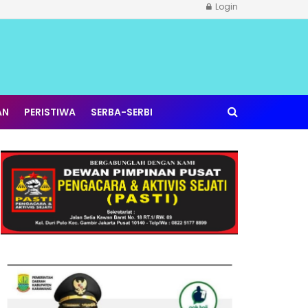
Login
AN
PERISTIWA
SERBA-SERBI