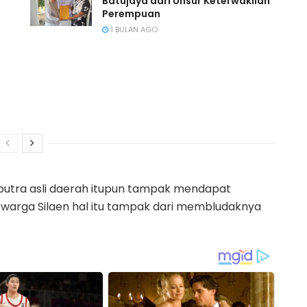
Batujaya dari Unsur Keterwakilan
Perempuan
1 BULAN AGO
n
putra asli daerah itupun tampak mendapat
warga Silaen hal itu tampak dari membludaknya