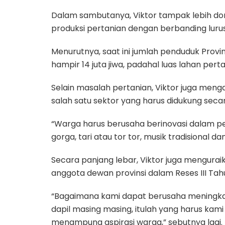
Dalam sambutanya, Viktor tampak lebih 
produksi pertanian dengan berbanding lur
Menurutnya, saat ini jumlah penduduk Prov
hampir 14 juta jiwa, padahal luas lahan pert
Selain masalah pertanian, Viktor juga men
salah satu sektor yang harus didukung seca
“Warga harus berusaha berinovasi dalam pen
gorga, tari atau tor tor, musik tradisional dan
Secara panjang lebar, Viktor juga mengura
anggota dewan provinsi dalam Reses III Tahu
“Bagaimana kami dapat berusaha meningkat
dapil masing masing, itulah yang harus ka
menampung aspirasi warga,” sebutnya lagi.