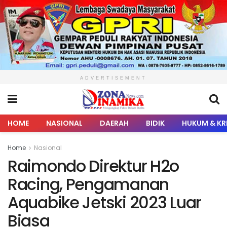
ADVERTISEMENT
HOME
NASIONAL
DAERAH
BIDIK
HUKUM & KR
Home
Nasional
Raimondo Direktur H2o
Racing, Pengamanan
Aquabike Jetski 2023 Luar
Biasa