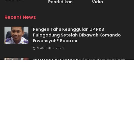
Pendidikan
Vidio
Recent News
Pengen Tahu Keunggulan UP PKB
Pulogadung Setelah Dibawah Komando
Erwansyah? Baca ini
9 AGUSTUS 2026
CV HASEA BENEDICT Kerjakan Pemasangan
U-ditch Asal Jadi?
9 AGUSTUS 2026
REDAKSI
KODE ETIK
PEDOMAN MEDIA SIBER
SYARAT & KETENTUAN
DICLAIMER
KONTAK
TENTANG KAMI
Hak Cipta Zonadinamikanews.com © 2023 - 2025
Web