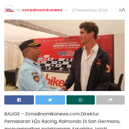
A
by
zonadinamikanews
27 November 2023
A
BALIGE – Zonadinamikanews.com.Direktur
Pemasaran H2o Racing, Raimondo Di San Germano,
menyampaikan pelaksanaan Aquabike Jetski