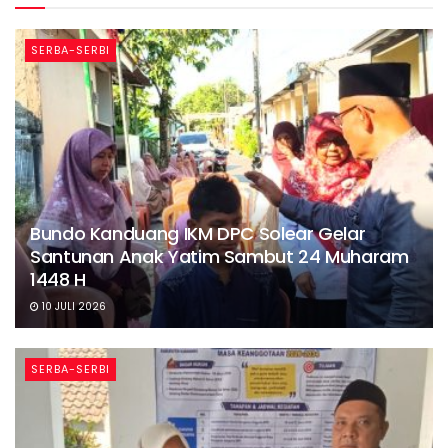
SERBA-SERBI
Bundo Kanduang IKM DPC Solear Gelar
Santunan Anak Yatim Sambut 24 Muharam
1448 H
10 JULI 2026
SERBA-SERBI