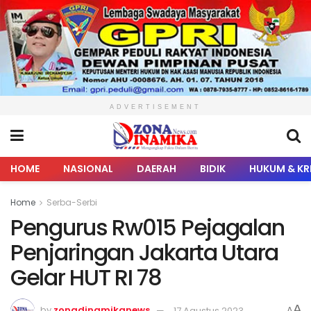
ADVERTISEMENT
HOME
NASIONAL
DAERAH
BIDIK
HUKUM & KR
Home
Serba-Serbi
Pengurus Rw015 Pejagalan
Penjaringan Jakarta Utara
Gelar HUT RI 78
A
by
zonadinamikanews
17 Agustus 2023
A