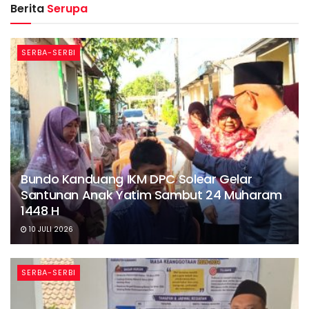
Berita
Serupa
SERBA-SERBI
Bundo Kanduang IKM DPC Solear Gelar
Santunan Anak Yatim Sambut 24 Muharam
1448 H
10 JULI 2026
SERBA-SERBI