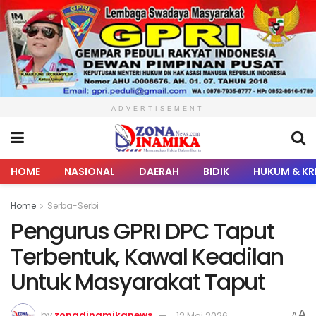
ADVERTISEMENT
HOME
NASIONAL
DAERAH
BIDIK
HUKUM & KR
Home
Serba-Serbi
Pengurus GPRI DPC Taput
Terbentuk, Kawal Keadilan
Untuk Masyarakat Taput
A
by
zonadinamikanews
12 Mei 2026
A