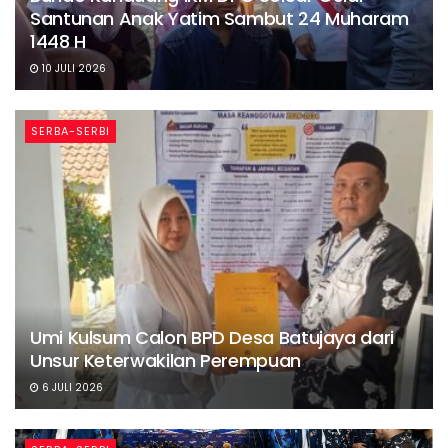
Santunan Anak Yatim Sambut 24 Muharam
1448 H
10 JULI 2026
SERBA-SERBI
Umi Kulsum Calon BPD Desa Batujaya dari
Unsur Keterwakilan Perempuan
6 JULI 2026