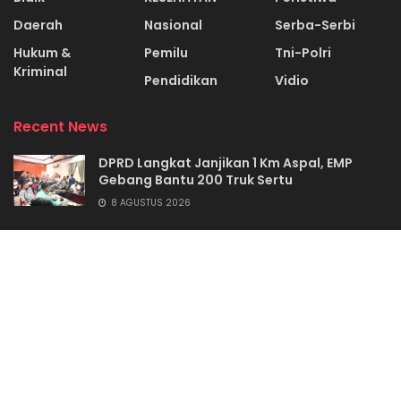
Daerah
Nasional
Serba-Serbi
Hukum &
Pemilu
Tni-Polri
Kriminal
Pendidikan
Vidio
Recent News
DPRD Langkat Janjikan 1 Km Aspal, EMP
Gebang Bantu 200 Truk Sertu
8 AGUSTUS 2026
Tumpal Panjaitan Jadi Kadis Kominfo Toba
6 AGUSTUS 2026
REDAKSI
KODE ETIK
PEDOMAN MEDIA SIBER
SYARAT & KETENTUAN
DICLAIMER
KONTAK