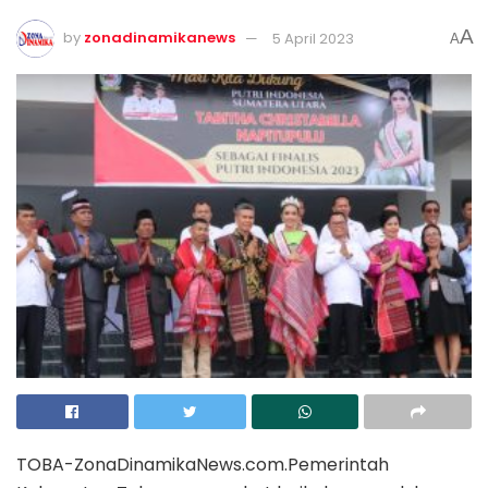
A
by
zonadinamikanews
5 April 2023
A
TOBA-ZonaDinamikaNews.com.Pemerintah