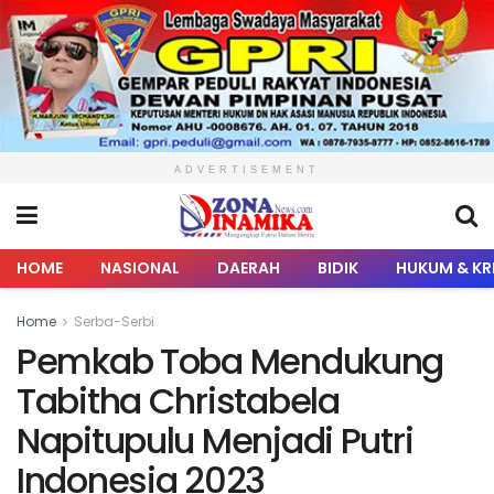
ADVERTISEMENT
HOME
NASIONAL
DAERAH
BIDIK
HUKUM & KR
Home
Serba-Serbi
Pemkab Toba Mendukung
Tabitha Christabela
Napitupulu Menjadi Putri
Indonesia 2023