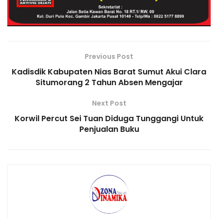
k
l
Previous Post
Kadisdik Kabupaten Nias Barat Sumut Akui Clara
Situmorang 2 Tahun Absen Mengajar
Next Post
Korwil Percut Sei Tuan Diduga Tunggangi Untuk
Penjualan Buku