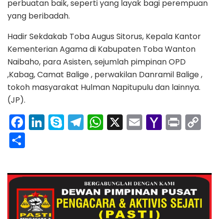
perbuatan baik, seperti yang layak bagi perempuan
yang beribadah.
Hadir Sekdakab Toba Augus Sitorus, Kepala Kantor
Kementerian Agama di Kabupaten Toba Wanton
Naibaho, para Asisten, sejumlah pimpinan OPD
,Kabag, Camat Balige , perwakilan Danramil Balige ,
tokoh masyarakat Hulman Napitupulu dan lainnya.
(JP).
F
Li
S
T
W
X
E
Y
Pr
C
a
n
k
el
h
m
a
in
o
S
c
k
y
e
a
ai
h
t
p
h
e
e
p
gr
ts
l
o
y
ar
b
dI
e
a
A
o
Li
e
o
n
m
p
M
n
o
p
ai
k