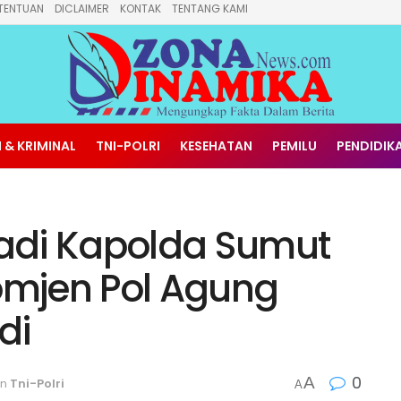
TENTUAN
DICLAIMER
KONTAK
TENTANG KAMI
 & KRIMINAL
TNI-POLRI
KESEHATAN
PEMILU
PENDIDIK
 Jadi Kapolda Sumut
mjen Pol Agung
di
0
A
in
Tni-Polri
A