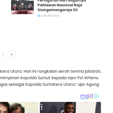
Peringatan Hari Gugurnya
Pahlawan Nasional Raja
Sisingamangaraja XII
2 BULAN AGO
era Utara. Hari ini rangkaian serah terima jabatan,
mimpinan Kapolda Sumut kepada Irjen Pol Whisnu
as sebagai Kapolda Sumatera Utara,” ujar Agung.