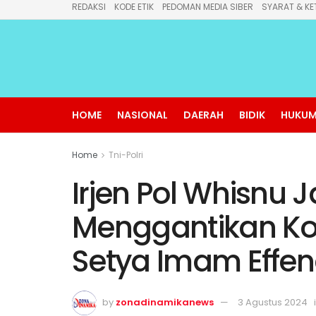
REDAKSI
KODE ETIK
PEDOMAN MEDIA SIBER
SYARAT & KE
HOME
NASIONAL
DAERAH
BIDIK
HUKUM
Home
Tni-Polri
Irjen Pol Whisnu
Menggantikan Ko
Setya Imam Effen
by
zonadinamikanews
3 Agustus 2024