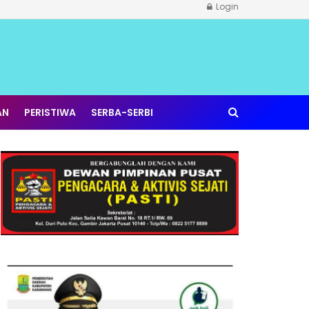
Login
AN
PERISTIWA
SERBA-SERBI