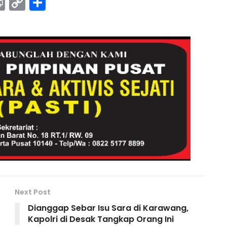
Pr
C
S
in
o
h
t
p
ar
y
e
Li
n
k
Next Post
Dianggap Sebar Isu Sara di Karawang,
Kapolri di Desak Tangkap Orang Ini