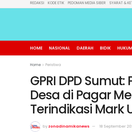
REDAKSI
KODE ETIK
PEDOMAN MEDIA SIBER
SYARAT & KE
HOME
NASIONAL
DAERAH
BIDIK
HUKUM
Home
Peristiwa
GPRI DPD Sumut:
Desa di Pagar Me
Terindikasi Mark 
by
zonadinamikanews
18 September 2