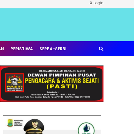
Login
AN
PERISTIWA
SERBA-SERBI