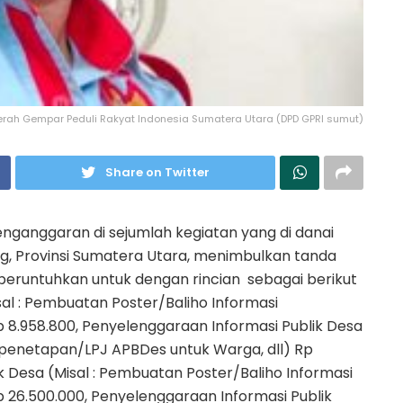
rah Gempar Peduli Rakyat Indonesia Sumatera Utara (DPD GPRI sumut)
Share on Twitter
Penganggaran di sejumlah kegiatan yang di danai
g, Provinsi Sumatera Utara, menimbulkan tanda
i peruntuhkan untuk dengan rincian sebagai berikut
al : Pembuatan Poster/Baliho Informasi
 8.958.800, Penyelenggaraan Informasi Publik Desa
i penetapan/LPJ APBDes untuk Warga, dll) Rp
k Desa (Misal : Pembuatan Poster/Baliho Informasi
 26.500.000, Penyelenggaraan Informasi Publik