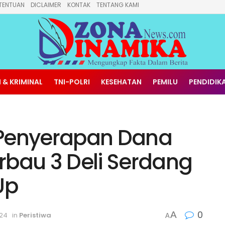
TENTUAN
DICLAIMER
KONTAK
TENTANG KAMI
 & KRIMINAL
TNI-POLRI
KESEHATAN
PEMILU
PENDIDIK
 Penyerapan Dana
rbau 3 Deli Serdang
Up
0
A
024
in
Peristiwa
A