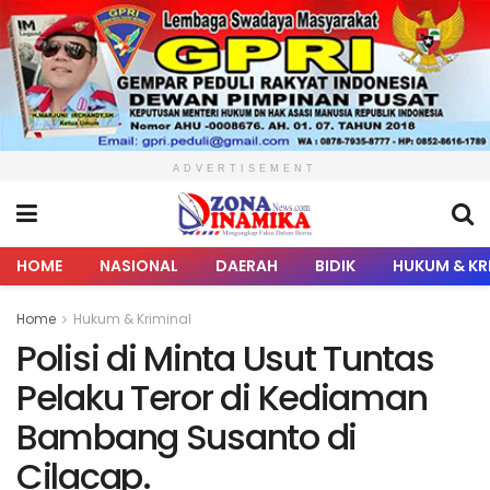
ADVERTISEMENT
HOME
NASIONAL
DAERAH
BIDIK
HUKUM & KR
Home
Hukum & Kriminal
Polisi di Minta Usut Tuntas
Pelaku Teror di Kediaman
Bambang Susanto di
Cilacap.