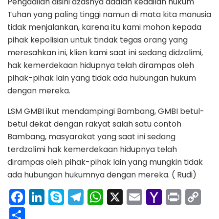
Pengadilan disini azasnya adalah keadilan hukum
Tuhan yang paling tinggi namun di mata kita manusia
tidak menjalankan, karena itu kami mohon kepada
pihak kepolisian untuk tindak tegas orang yang
meresahkan ini, klien kami saat ini sedang didzolimi,
hak kemerdekaan hidupnya telah dirampas oleh
pihak-pihak lain yang tidak ada hubungan hukum
dengan mereka.
LSM GMBI ikut mendampingi Bambang, GMBI betul-
betul dekat dengan rakyat salah satu contoh
Bambang, masyarakat yang saat ini sedang
terdzolimi hak kemerdekaan hidupnya telah
dirampas oleh pihak-pihak lain yang mungkin tidak
ada hubungan hukumnya dengan mereka. ( Rudi)
F
Li
S
T
W
X
E
Y
Pr
C
a
n
k
el
h
m
a
in
o
S