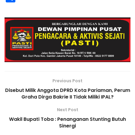
c
k
y
e
a
ai
h
t
p
h
e
e
p
gr
ts
l
o
y
ar
b
dI
e
a
A
o
Li
e
o
n
m
p
M
n
o
p
ai
k
k
l
Previous Post
Disebut Milik Anggota DPRD Kota Pariaman, Perum
Graha Dirga Bakrie II Tidak Miliki IPAL?
Next Post
Wakil Bupati Toba : Penanganan Stunting Butuh
Sinergi