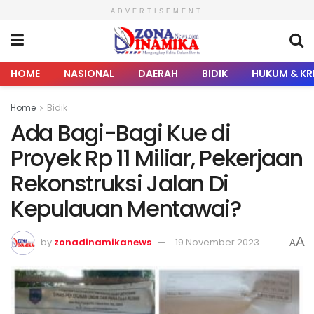
ADVERTISEMENT
HOME
NASIONAL
DAERAH
BIDIK
HUKUM & KR
Home
Bidik
Ada Bagi-Bagi Kue di
Proyek Rp 11 Miliar, Pekerjaan
Rekonstruksi Jalan Di
Kepulauan Mentawai?
A
by
zonadinamikanews
19 November 2023
A