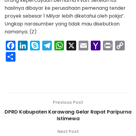
orang kepercayaan bernama irvan. Setelah itu
hasilnya dibayar ke perusahaan pemenang tender
proyek sebesar 1 Milyar lebih diketahui oleh pokja”.
Ungkap narasumber yang tidak mau disebutkan
namanya. (Z)
F
Li
S
T
W
X
E
Y
Pr
C
a
n
k
el
h
m
a
in
o
S
c
k
y
e
a
ai
h
t
p
h
e
e
p
gr
ts
l
o
y
ar
b
dI
e
a
A
o
Li
e
o
n
m
p
M
n
o
p
ai
k
Previous Post
k
l
DPRD Kabupaten Karawang Gelar Rapat Paripurna
Istimewa
Next Post